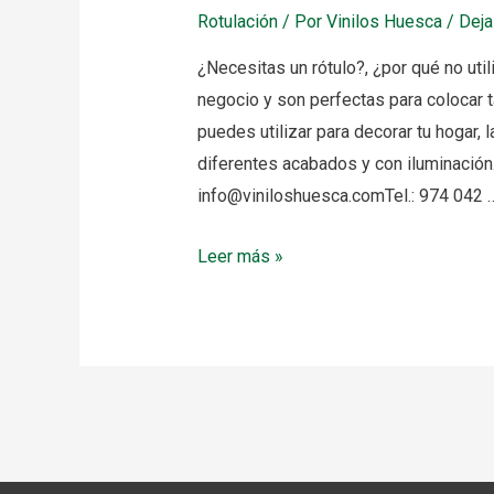
Rotulación
/ Por
Vinilos Huesca
/
Deja
¿Necesitas un rótulo?, ¿por qué no utili
negocio y son perfectas para colocar ta
puedes utilizar para decorar tu hogar,
diferentes acabados y con iluminación
info@viniloshuesca.comTel.: 974 042 
Letras
Leer más »
corpóreas