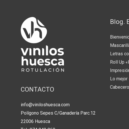
Blog. 
Bienveni
Mascaril
Letras c
Roll Up
Impresión
Lo mejor 
Cabecero
CONTACTO
info@viniloshuesca.com
Polígono Sepes C/Ganadería Parc.12
22006 Huesca