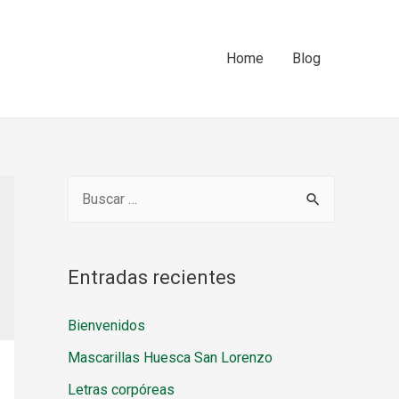
Home
Blog
B
u
s
c
Entradas recientes
a
Bienvenidos
r
Mascarillas Huesca San Lorenzo
:
Letras corpóreas